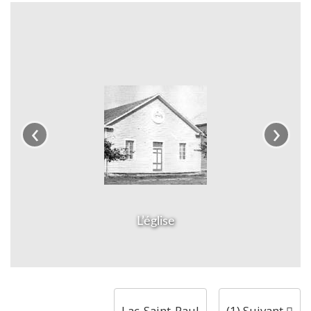
‹
›
L’église
Lac-Saint-Paul
(1) Suivant