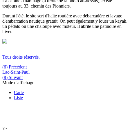
La cabine d'habillage (à droite de la photo au-dessus), existe
toujours au 33, chemin des Pionniers.
Durant l'été, le site sert d'halte routière avec débarcadère et lavage
d'embarcation nautique gratuit. On peut également y louer un kayak,
un pédalo ou une chaloupe avec moteur. Il abrite une patinoire en
hiver.
Tous droits réservés.
(6) Précédent
Lac-Saint-Paul
(8) Suivant
Mode d'affichage
Carte
Liste
?>