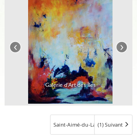
‹
›
Galerie d’Art des Îles
Saint-Aimé-du-Lac-des-Îles
(1) Suivant