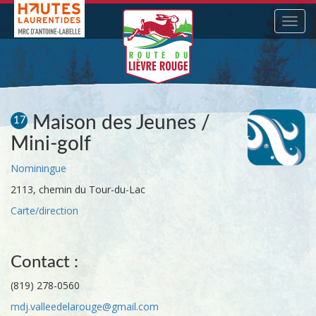
Navig
Maison des Jeunes /
17
Mini-golf
Nominingue
2113, chemin du Tour-du-Lac
Carte/direction
Contact :
(819) 278-0560
mdj.valleedelarouge@gmail.com